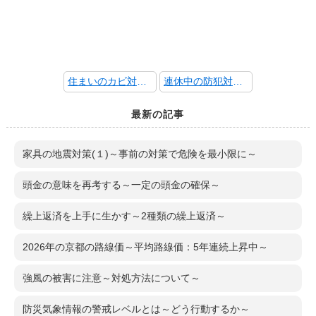
住まいのカビ対策～換気と小まめな掃除～
連休中の防犯対策 ～窓からの侵入に注意～
最新の記事
家具の地震対策(１)～事前の対策で危険を最小限に～
頭金の意味を再考する～一定の頭金の確保～
繰上返済を上手に生かす～2種類の繰上返済～
2026年の京都の路線価～平均路線価：5年連続上昇中～
強風の被害に注意～対処方法について～
防災気象情報の警戒レベルとは～どう行動するか～