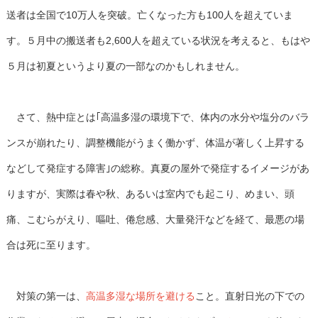
送者は全国で10万人を突破。亡くなった方も100人を超えていま
す。５月中の搬送者も2,600人を超えている状況を考えると、もはや
５月は初夏というより夏の一部なのかもしれません。
さて、熱中症とは｢高温多湿の環境下で、体内の水分や塩分のバラ
ンスが崩れたり、調整機能がうまく働かず、体温が著しく上昇する
などして発症する障害｣の総称。真夏の屋外で発症するイメージがあ
りますが、実際は春や秋、あるいは室内でも起こり、めまい、頭
痛、こむらがえり、嘔吐、倦怠感、大量発汗などを経て、最悪の場
合は死に至ります。
対策の第一は、
高温多湿な場所を避ける
こと。直射日光の下での