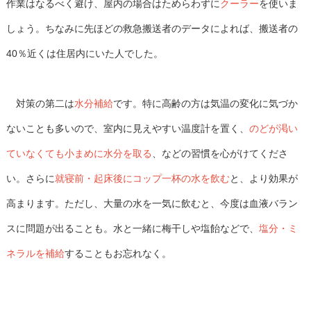
作業はなるべく避け、屋内の場合はためらわずに
クーラー
を使いま
しょう。ちなみに先ほどの救急搬送者のデータによれば、搬送者の
40％近くは住居内にいた人でした。
対策の第二は
水分補給
です。特に高齢の方は気温の変化に気づか
ないことも多いので、室内に見えやすい温度計を置く、
のどが渇い
ていなくても小まめに水分を取る
、などの習慣を心がけてくださ
い。さらに
就寝前・起床後にコップ一杯の水を飲む
と、より効果が
高まります。ただし、大量の水を一気に飲むと、今度は血液バラン
スに問題が出ることも。水と一緒に梅干しや塩飴などで、
塩分・ミ
ネラルを補給
することもお忘れなく。